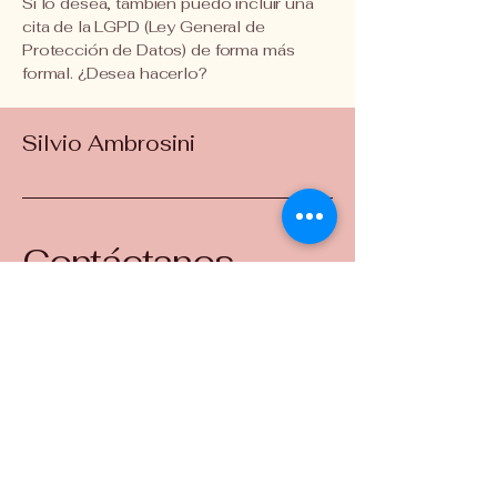
Si lo desea, también puedo incluir una
cita de la LGPD (Ley General de
Protección de Datos) de forma más
formal. ¿Desea hacerlo?
Silvio Ambrosini
Contáctanos
+5511
99880-6200
sivukus@gmail.com
Oficina:
Rua Itapeva 378 sala 61
Bela Vista
São Paulo, SP