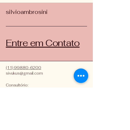
silvioambrosini
Entre em Contato
(11) 99880-6200
sivukus@gmail.com
Consultório:
Rua Itapeva 378 sala 61
Bela Vista
São Paulo, SP