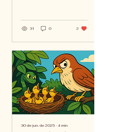
isso?
31
0
2
30 de jun. de 2025
∙
4
min