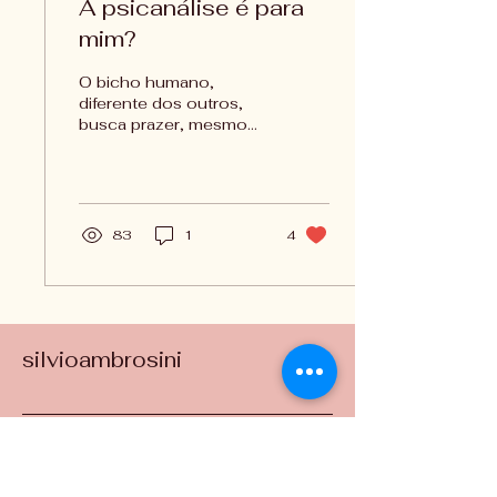
A psicanálise é para
mim?
O bicho humano,
diferente dos outros,
busca prazer, mesmo
quando isso não está
diretamente ligado à
sobrevivência.
83
1
4
silvioambrosini
Entre em Contato