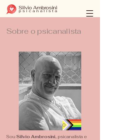
Silvio Ambrosini
psicanalista
Sobre o psicanalista
Sou
Silvio Ambrosini,
psicanalista e