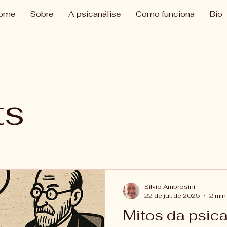
ome
Sobre
A psicanálise
Como funciona
Bio
ts
Silvio Ambrosini
22 de jul. de 2025
2 min 
Mitos da psic