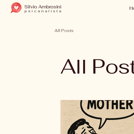
Silvio Ambrosini
H
psicanalista
All Posts
All Pos