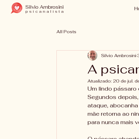
Silvio Ambrosini
H
psicanalista
All Posts
Silvio Ambrosini
A psica
Atualizado:
20 de jul. 
Um lindo pássaro 
Segundos depois, 
ataque, abocanha 
mãe retorna ao nin
para nunca mais vo
O pássaro abandon