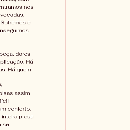
entramos nos 
vocadas, 
 Sofremos e 
conseguimos 
beça, dores 
plicação. Há 
as. Há quem 
é 
oisas assim 
ícil 
m conforto. 
inteira presa 
 se 