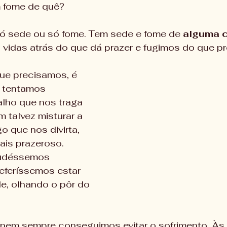
 fome de quê?
ó sede ou só fome. Tem sede e fome de 
alguma c
idas atrás do que dá prazer e fugimos do que p
ue precisamos, é 
 tentamos 
alho que nos traga 
m talvez misturar a 
 que nos divirta, 
ais prazeroso. 
pudéssemos 
referíssemos estar 
e, olhando o pôr do 
nem sempre conseguimos evitar o sofrimento. Às 