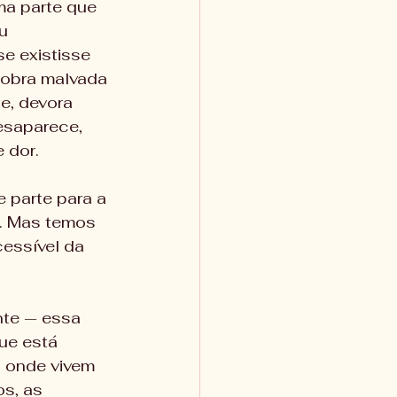
ma parte que 
u 
e existisse 
cobra malvada 
e, devora 
esaparece, 
 dor.
 parte para a 
. Mas temos 
essível da 
nte — essa 
ue está 
, onde vivem 
s, as 