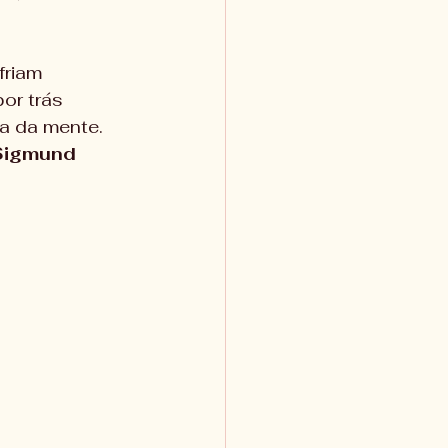
riam 
or trás 
a da mente.
Sigmund 