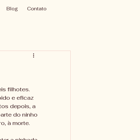
Blog
Contato
 filhotes. 
do e eficaz 
os depois, a 
arte do ninho 
o, à morte.
ter a ninhada 