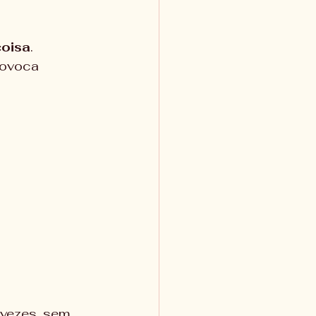
oisa
.
rovoca 
vezes, sem 