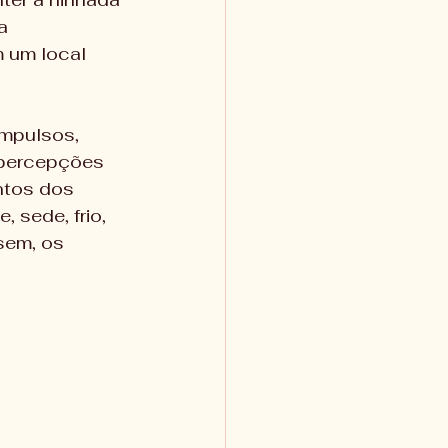
a 
m um local 
mpulsos, 
 percepções 
ntos dos 
 sede, frio, 
sem, os 