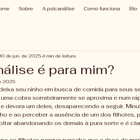
ome
Sobre
A psicanálise
Como funciona
Bio
30 de jun. de 2025
4 min de leitura
nálise é para mim?
de 2025
deixa seu ninho em busca de comida para seus seis
uma cobra sorrateiramente se aproxima e num rápi
e devora um deles, desaparecendo a seguir. Minut
ho e ao perceber a ausência de um dos filhotes, p
ltar abandonando os demais à pura sorte e é clar
a os filhotes porque percebe que o risco de man