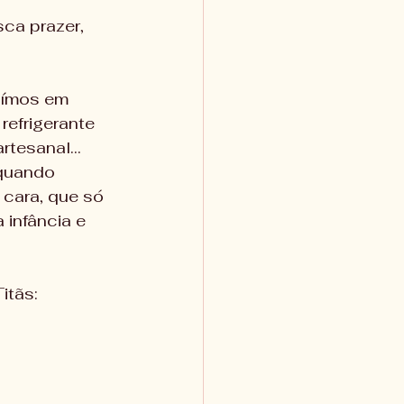
ca prazer, 
aímos em 
refrigerante 
artesanal… 
quando 
cara, que só 
 infância e 
itãs: