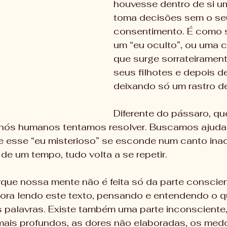
houvesse dentro de si u
toma decisões sem o se
consentimento. É como s
um “eu oculto”, ou uma 
que surge sorrateirament
seus filhotes e depois d
deixando só um rastro de
Diferente do pássaro, que
, nós humanos tentamos resolver. Buscamos ajuda
 esse “eu misterioso” se esconde num canto inac
de um tempo, tudo volta a se repetir.
que nossa mente não é feita só da parte conscie
gora lendo este texto, pensando e entendendo o q
s palavras. Existe também uma parte inconsciente
mais profundos, as dores não elaboradas, os medo